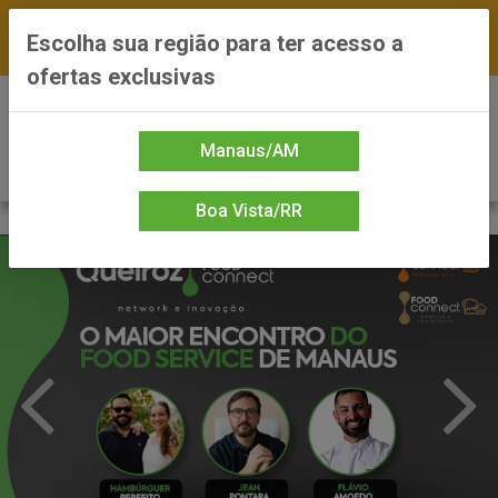
FRETE GRÁTIS nas compras a partir de R$300 —
Escolha sua região para ter acesso a
*Preços exclusivos do site — Entrega em até 24h
ofertas exclusivas
0
Manaus/AM
Boa Vista/RR