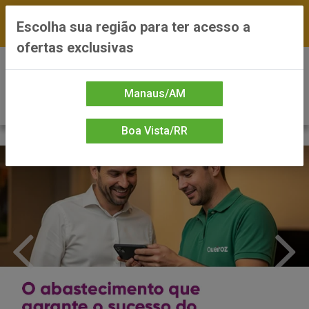
FRETE GRÁTIS nas compras a partir de R$300 —
Escolha sua região para ter acesso a
*Preços exclusivos do site — Entrega em até 24h
ofertas exclusivas
0
Manaus/AM
Boa Vista/RR