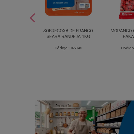
SOBREMESA
SOBRECOXA DE FRANGO
MORANGO 
STRAWPLAST
SEARA BANDEJA 1KG
PAKA
0UN
: 001292
Código: 046346
Código