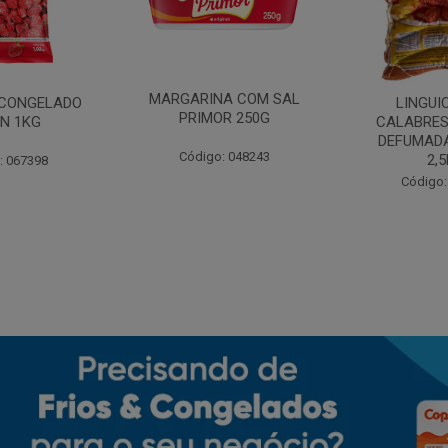
MARGARINA COM SAL
CONGELADO
LINGUI
PRIMOR 250G
N 1KG
CALABRES
DEFUMADA
Código: 048243
2,
: 067398
Código: