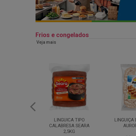
Frios e congelados
Veja mais
ICA TIPO
LINGUIÇA DE FRANGO
QUEIJO 
ESA SEARA
AURORA 5KG
FATIADO 
,5KG