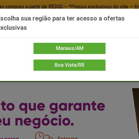
 compras a partir de R$300 — *Preços exclusivos do site — E
scolha sua região para ter acesso a ofertas
Já é cliente? - Entrar
Não é cl
xclusivas
Manaus/AM
Boa Vista/RR
DIENTE/PAPELARIA
FOOD SERVICE
FRIOS
LIMPEZA
MERCEA