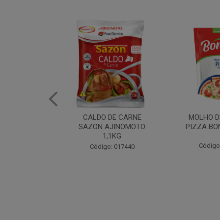
DE CARNE
MOLHO DE TOMATE
MARGAR
AJINOMOTO
PIZZA BONARE 1,7KG
PROFISS
,1KG
CUKI
Código: 049936
: 017440
Código