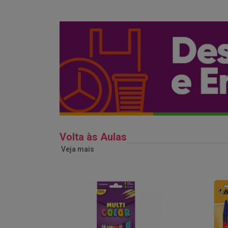
Volta às Aulas
Veja mais