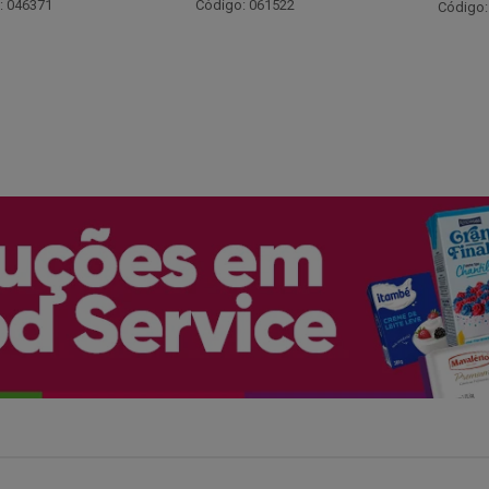
Código:
: 061522
Código: 066530