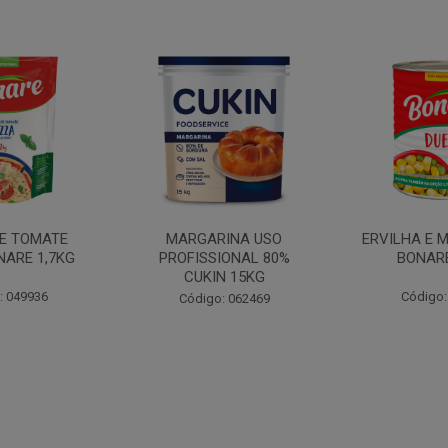
INA USO
ERVILHA E MILHO DUETO
BATATA PAL
IONAL 80%
BONARE 1,7KG
N 15KG
Código: 039756
Código:
: 062469