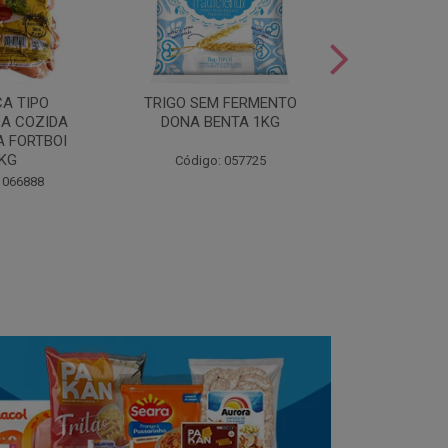
LEITE COND
CA TIPO
TRIGO SEM FERMENTO
- AU
A COZIDA
DONA BENTA 1KG
 FORTBOI
Código:
5KG
Código: 057725
 066888