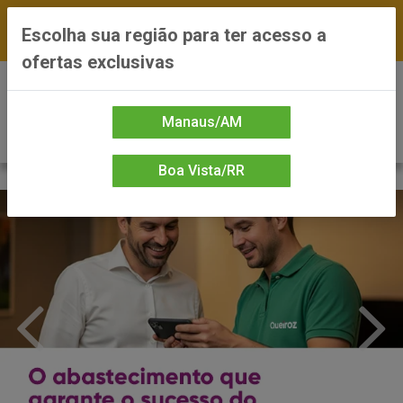
FRETE GRÁTIS nas compras a partir de R$300 —
Escolha sua região para ter acesso a
*Preços exclusivos do site — Entrega em até 24h
ofertas exclusivas
0
Manaus/AM
Boa Vista/RR