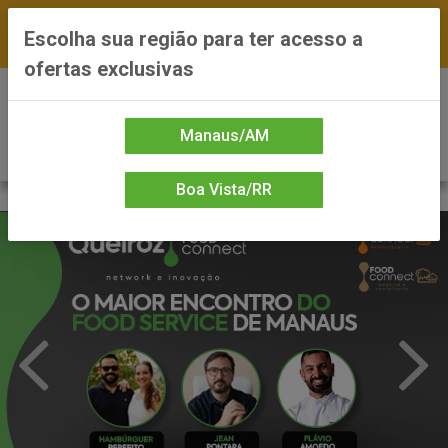
FRETE GRÁTIS nas compras a partir de R$300 —
Escolha sua região para ter acesso a
*Preços exclusivos do site — Entrega em até 24h
ofertas exclusivas
0
Manaus/AM
Boa Vista/RR