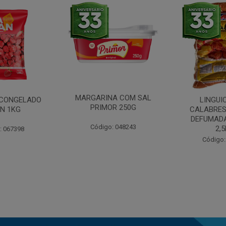
MARGARINA COM SAL
CONGELADO
LINGUI
PRIMOR 250G
N 1KG
CALABRES
DEFUMADA
Código: 048243
2,
: 067398
Código: