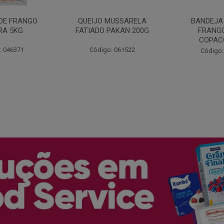
MARGARIN
MUSSARELA
BANDEJA COXA DE
PRIMO
PAKAN 200G
FRANGO CONG
COPACOL 1KG
Código:
: 061522
Código: 066530