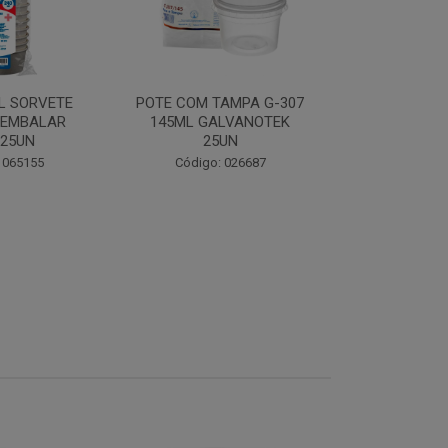
OVOMALTI
L SORVETE
POTE COM TAMPA G-307
FLEISCHMA
 EMBALAR
145ML GALVANOTEK
 25UN
25UN
Código:
 065155
Código: 026687