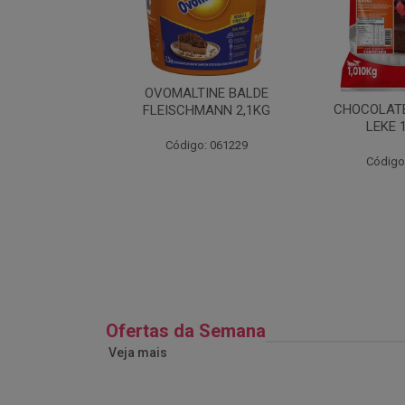
TAMPA G-307
OVOMALTINE BALDE
ALVANOTEK
CHOCOLATE
FLEISCHMANN 2,1KG
5UN
LEKE 
: 026687
Código: 061229
Código
Ofertas da Semana
Veja mais