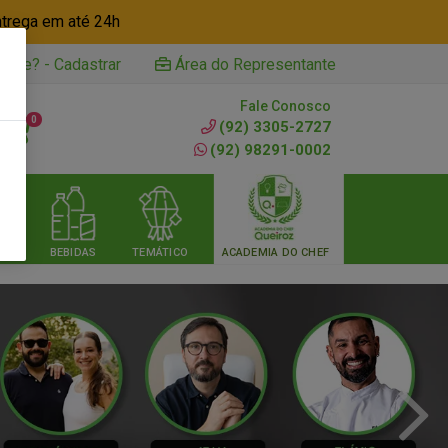
ntrega em até 24h
iente? - Cadastrar
Área do Representante
Fale Conosco
0
(92) 3305-2727
(92) 98291-0002
RIA
BEBIDAS
TEMÁTICO
ACADEMIA DO CHEF