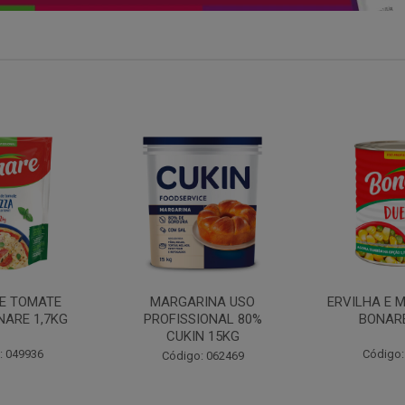
INA USO
ERVILHA E MILHO DUETO
BATATA PAL
IONAL 80%
BONARE 1,7KG
N 15KG
Código: 039756
Código:
: 062469