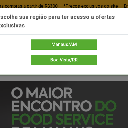
 compras a partir de R$300 — *Preços exclusivos do site — E
scolha sua região para ter acesso a ofertas
Já é cliente? - Entrar
Não é cl
xclusivas
Manaus/AM
Boa Vista/RR
DIENTE/PAPELARIA
FOOD SERVICE
FRIOS
LIMPEZA
MERCEA