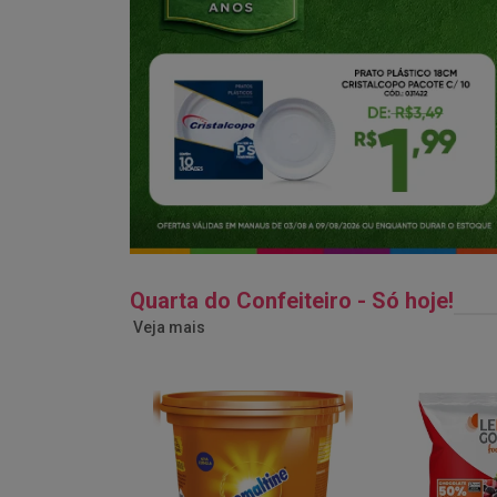
Quarta do Confeiteiro - Só hoje!
Veja mais