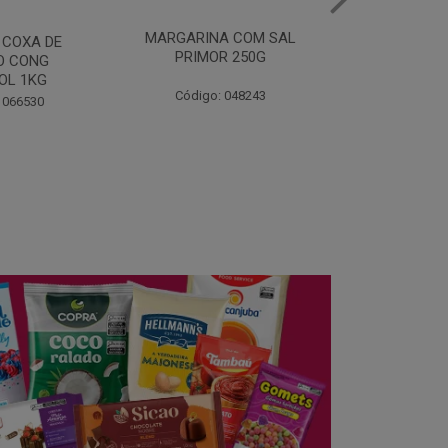
A COM SAL
FILE DE PEITO DE
MANTEIGA
R 250G
FRANGO COPACOL
PIRACANJ
BANDEJA 1KG
 048243
Código:
Código: 060275