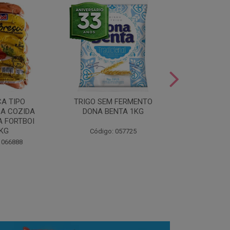
LEITE COND
CA TIPO
TRIGO SEM FERMENTO
- AU
A COZIDA
DONA BENTA 1KG
 FORTBOI
Código:
5KG
Código: 057725
 066888