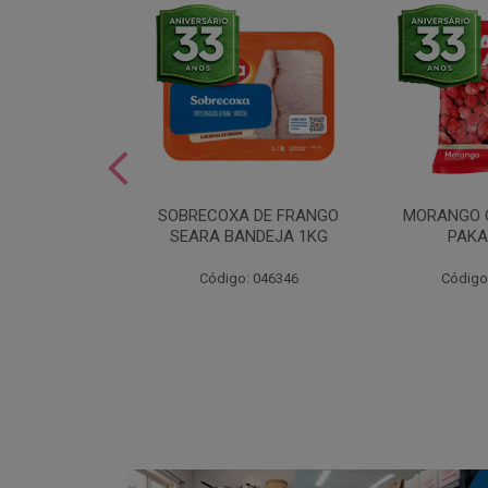
SOBREMESA
SOBRECOXA DE FRANGO
MORANGO 
STRAWPLAST
SEARA BANDEJA 1KG
PAKA
0UN
: 001292
Código: 046346
Código