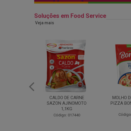
Soluções em Food Service
Veja mais
DE CARNE
MOLHO DE TOMATE
MARGAR
AJINOMOTO
PIZZA BONARE 1,7KG
PROFISS
,1KG
CUKI
Código: 049936
: 017440
Código