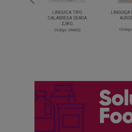
ICA TIPO
LINGUIÇA DE FRANGO
QUEIJO 
ESA SEARA
AURORA 5KG
FATIADO 
,5KG
Código: 046371
Código
: 046632