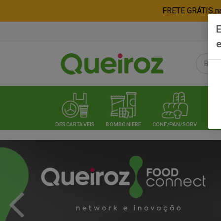
FRETE GRÁTIS nas
E
e
DESCARTAVEIS
BOMBONIERE
CONF/PAN/SORV
EXPE