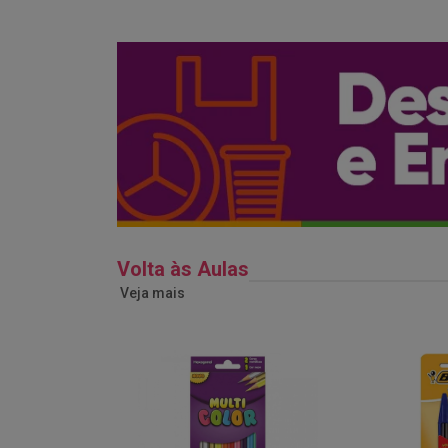
Volta às Aulas
Veja mais