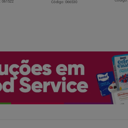
Código: 048243
: 066530
Código: