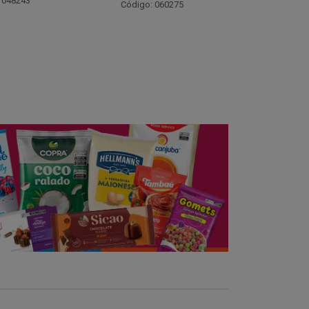
Código: 021782
Código:
 060275