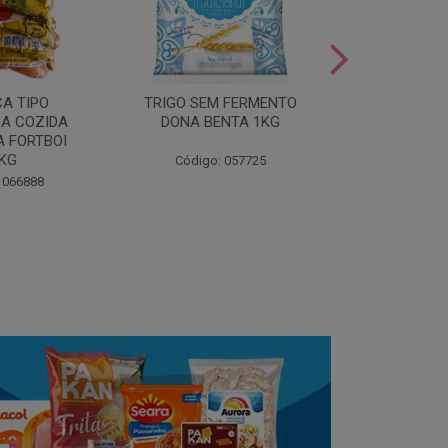
LEITE COND
CA TIPO
TRIGO SEM FERMENTO
- AU
A COZIDA
DONA BENTA 1KG
 FORTBOI
Código:
5KG
Código: 057725
 066888