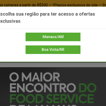
 compras a partir de R$300 — *Preços exclusivos do site — E
scolha sua região para ter acesso a ofertas
Já é cliente? - Entrar
Não é cl
xclusivas
Manaus/AM
Boa Vista/RR
DIENTE/PAPELARIA
FOOD SERVICE
FRIOS
LIMPEZA
MERCEA