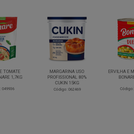
INA USO
ERVILHA E MILHO DUETO
BATATA PAL
IONAL 80%
BONARE 1,7KG
N 15KG
Código: 039756
Código:
: 062469