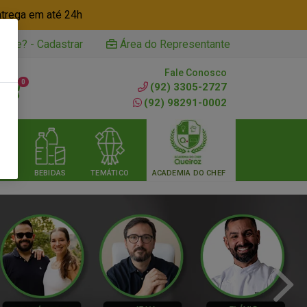
ntrega em até 24h
iente? - Cadastrar
Área do Representante
Fale Conosco
0
(92) 3305-2727
(92) 98291-0002
RIA
BEBIDAS
TEMÁTICO
ACADEMIA DO CHEF