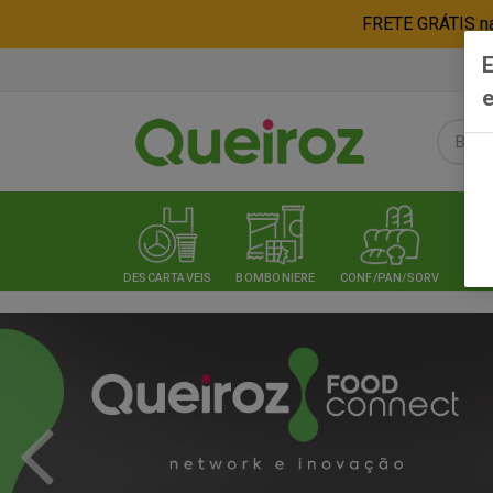
FRETE GRÁTIS nas
E
e
DESCARTAVEIS
BOMBONIERE
CONF/PAN/SORV
EXPE