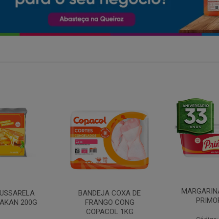
MARGARINA COM SAL
 COXA DE
FILE DE 
PRIMOR 250G
O CONG
FRANGO 
OL 1KG
BANDE