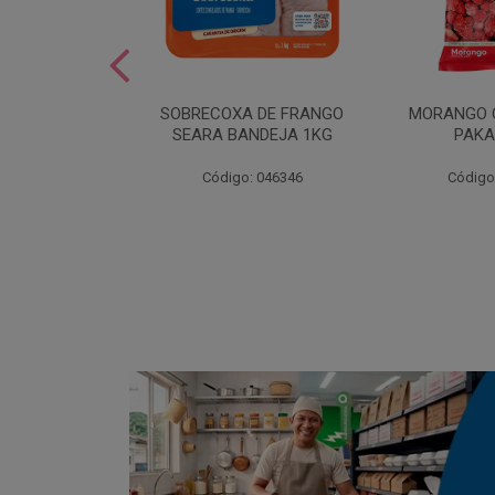
SOBREMESA
SOBRECOXA DE FRANGO
MORANGO 
STRAWPLAST
SEARA BANDEJA 1KG
PAKA
0UN
: 001292
Código: 046346
Código