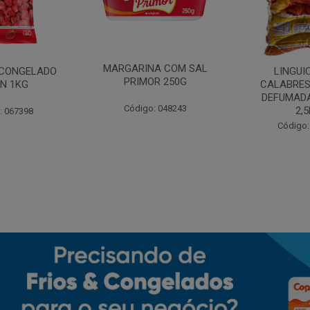
MARGARINA COM SAL
CONGELADO
LINGUI
PRIMOR 250G
N 1KG
CALABRES
DEFUMADA
Código: 048243
2,
: 067398
Código: