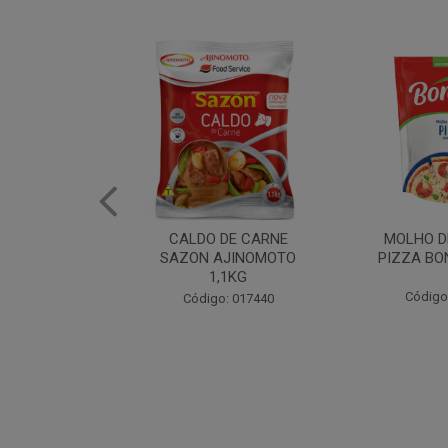
DE CARNE
MOLHO DE TOMATE
MARGAR
AJINOMOTO
PIZZA BONARE 1,7KG
PROFISS
,1KG
CUKI
Código: 049936
: 017440
Código