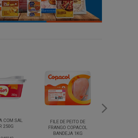
MANTEIGA COM SAL
FILE DE 
PEITO DE
PIRACANJUBA 500G
FRANGO
COPACOL
BANDEJ
JA 1KG