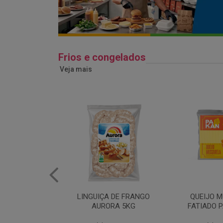
Frios e congelados
Veja mais
 DE FRANGO
QUEIJO MUSSARELA
BANDEJA
RA 5KG
FATIADO PAKAN 200G
FRANG
COPAC