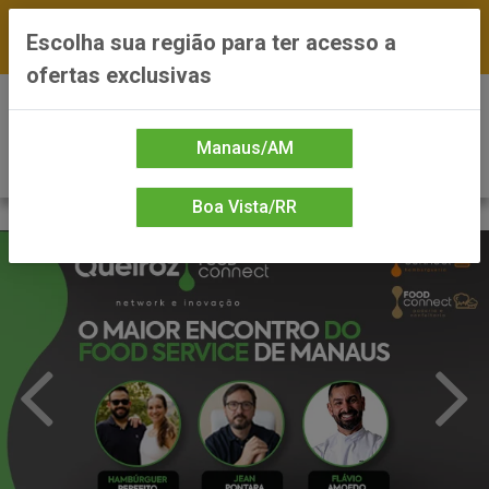
FRETE GRÁTIS nas compras a partir de R$300 —
Escolha sua região para ter acesso a
*Preços exclusivos do site — Entrega em até 24h
ofertas exclusivas
0
Manaus/AM
Boa Vista/RR