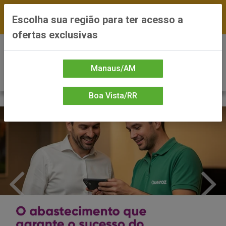
FRETE GRÁTIS nas compras a partir de R$300 —
Escolha sua região para ter acesso a
*Preços exclusivos do site — Entrega em até 24h
ofertas exclusivas
0
Manaus/AM
Boa Vista/RR