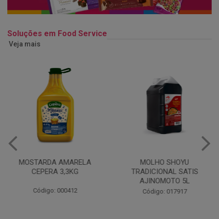
Soluções em Food Service
Veja mais
DA AMARELA
MOLHO SHOYU
KETCHUP 
RA 3,3KG
TRADICIONAL SATIS
QUER
AJINOMOTO 5L
o: 000412
Códig
Código: 017917