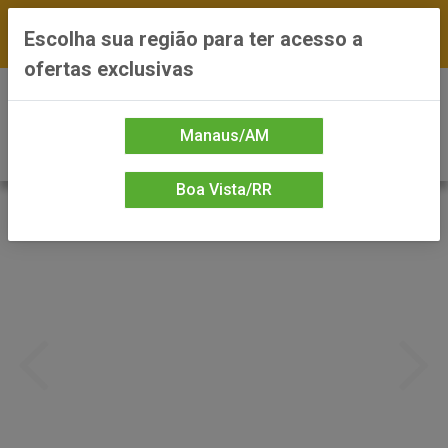
FRETE GRÁTIS nas compras a partir de R$300 —
Escolha sua região para ter acesso a
*Preços exclusivos do site — Entrega em até 24h
ofertas exclusivas
0
Manaus/AM
Boa Vista/RR