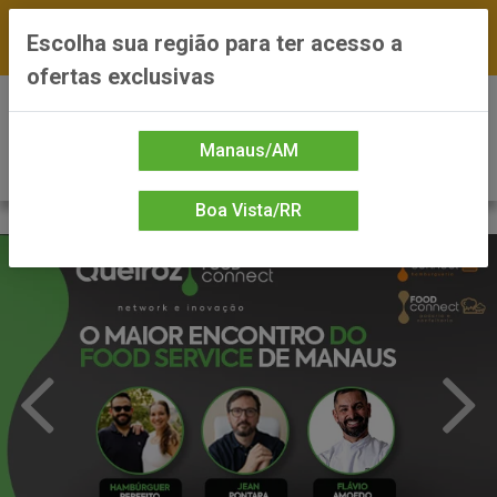
FRETE GRÁTIS nas compras a partir de R$300 —
Escolha sua região para ter acesso a
*Preços exclusivos do site — Entrega em até 24h
ofertas exclusivas
0
Manaus/AM
Boa Vista/RR