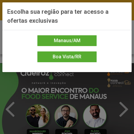
FRETE GRÁTIS nas compras a partir de R$300 —
Escolha sua região para ter acesso a
*Preços exclusivos do site — Entrega em até 24h
ofertas exclusivas
0
Manaus/AM
Boa Vista/RR