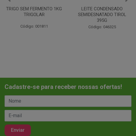
1KG
LEITE CONDENSADO
CHANTILINHO EM PO 40
SEMIDESNATADO TIROL
MIX
395G
Código: 037442
Código: 046325
Cadastre-se para receber nossas ofertas!