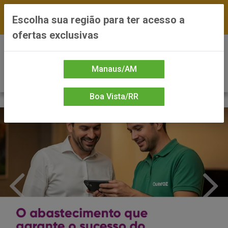
FRETE GRÁTIS nas compras a partir de R$300 —
Escolha sua região para ter acesso a
*Preços exclusivos do site — Entrega em até 24h
ofertas exclusivas
0
Manaus/AM
Boa Vista/RR