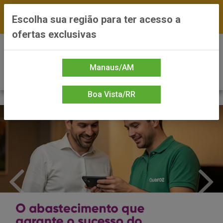
FRETE GRÁTIS nas compras a partir de R$300 —
Escolha sua região para ter acesso a
*Preços exclusivos do site — Entrega em até 24h
ofertas exclusivas
0
Manaus/AM
Boa Vista/RR