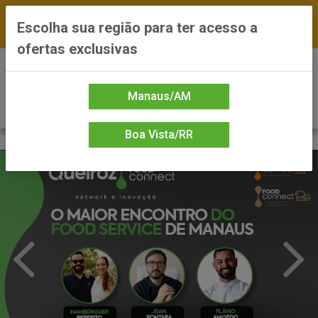
FRETE GRÁTIS nas compras a partir de R$300 —
Escolha sua região para ter acesso a
*Preços exclusivos do site — Entrega em até 24h
ofertas exclusivas
0
Manaus/AM
Boa Vista/RR