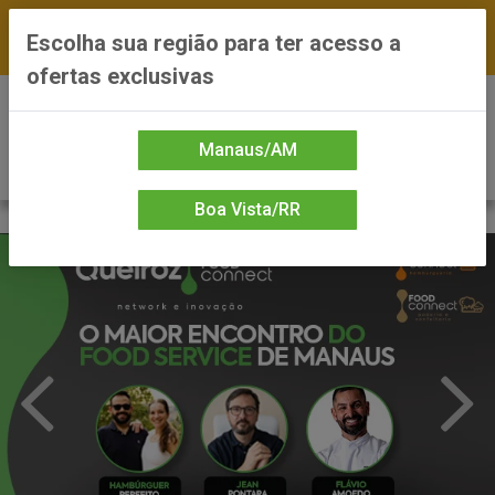
FRETE GRÁTIS nas compras a partir de R$300 —
Escolha sua região para ter acesso a
*Preços exclusivos do site — Entrega em até 24h
ofertas exclusivas
0
Manaus/AM
Boa Vista/RR