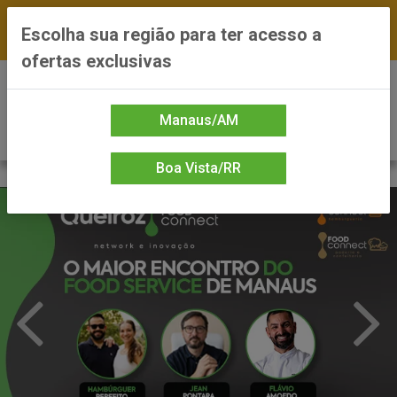
FRETE GRÁTIS nas compras a partir de R$300 —
Escolha sua região para ter acesso a
*Preços exclusivos do site — Entrega em até 24h
ofertas exclusivas
0
Manaus/AM
Boa Vista/RR