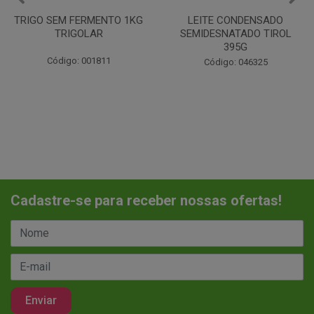
 1KG
LEITE CONDENSADO
CHANTILINHO EM PO 
SEMIDESNATADO TIROL
MIX
395G
Código: 037442
Código: 046325
Cadastre-se para receber nossas ofertas!