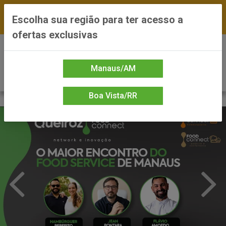
FRETE GRÁTIS nas compras a partir de R$300 —
Escolha sua região para ter acesso a
*Preços exclusivos do site — Entrega em até 24h
ofertas exclusivas
0
Manaus/AM
Boa Vista/RR