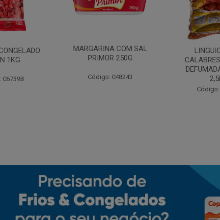
MARGARINA COM SAL
CONGELADO
LINGUI
PRIMOR 250G
N 1KG
CALABRES
DEFUMADA
Código: 048243
2,
: 067398
Código: