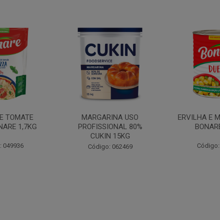
INA USO
ERVILHA E MILHO DUETO
BATATA PAL
IONAL 80%
BONARE 1,7KG
N 15KG
Código: 039756
Código:
: 062469