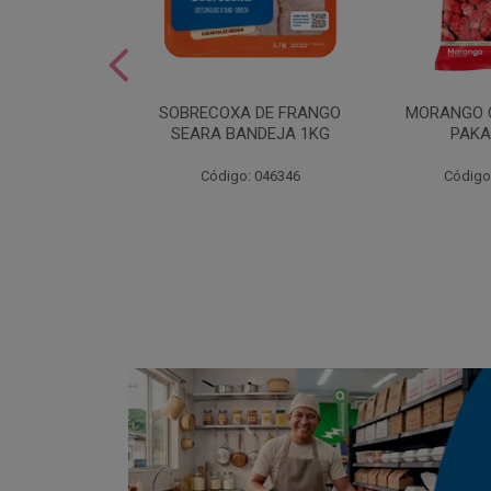
SOBREMESA
SOBRECOXA DE FRANGO
MORANGO 
STRAWPLAST
SEARA BANDEJA 1KG
PAKA
0UN
: 001292
Código: 046346
Código