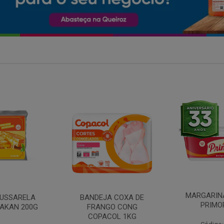
MARGARINA COM SAL
 COXA DE
FILE DE 
PRIMOR 250G
O CONG
FRANGO 
OL 1KG
BANDE