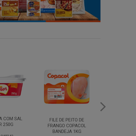
MANTEIGA COM SAL
FILE DE 
PEITO DE
PIRACANJUBA 500G
FRANGO
COPACOL
BANDEJ
JA 1KG