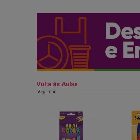
Volta às Aulas
Veja mais