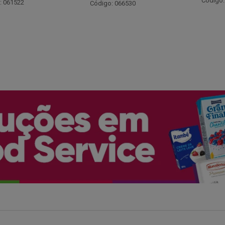
Código: 048243
: 066530
Código: