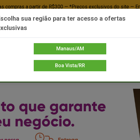
 compras a partir de R$300 — *Preços exclusivos do site — E
scolha sua região para ter acesso a ofertas
Já é cliente? - Entrar
Não é cl
xclusivas
Manaus/AM
Boa Vista/RR
DIENTE/PAPELARIA
FOOD SERVICE
FRIOS
LIMPEZA
MERCEA