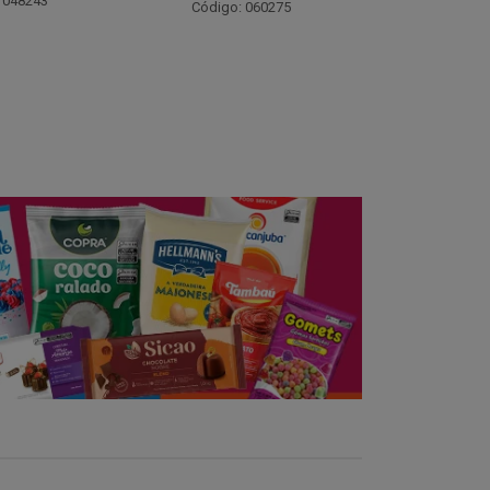
Código: 021782
Código:
 060275