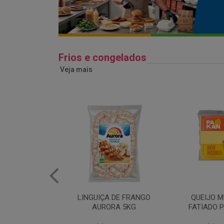
Frios e congelados
Veja mais
 DE FRANGO
QUEIJO MUSSARELA
BANDEJA
RA 5KG
FATIADO PAKAN 200G
FRANG
COPAC