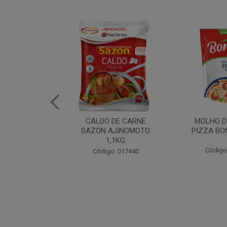
DE CARNE
MOLHO DE TOMATE
MARGAR
AJINOMOTO
PIZZA BONARE 1,7KG
PROFISS
,1KG
CUKI
Código: 049936
: 017440
Código