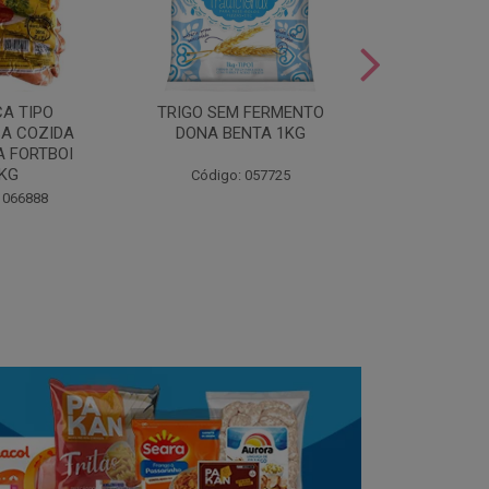
LEITE COND
CA TIPO
TRIGO SEM FERMENTO
- AU
A COZIDA
DONA BENTA 1KG
 FORTBOI
Código:
5KG
Código: 057725
 066888