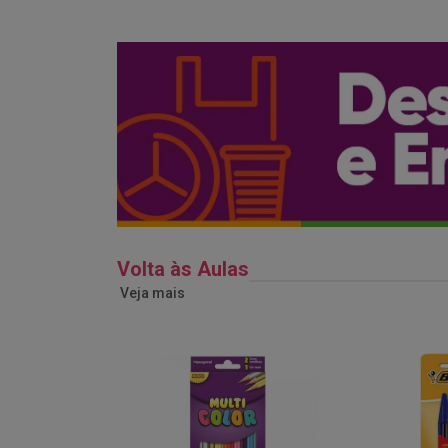
Volta às Aulas
Veja mais