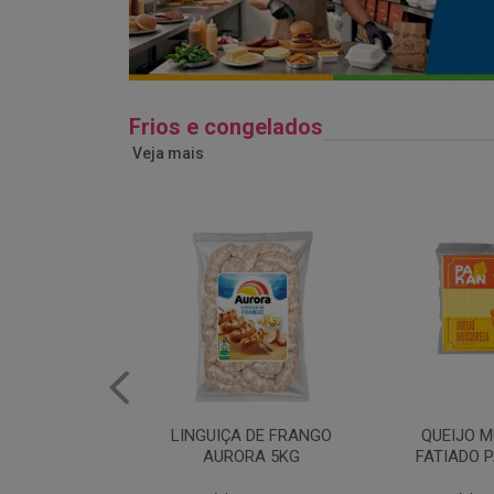
Frios e congelados
Veja mais
 DE FRANGO
QUEIJO MUSSARELA
BANDEJA
RA 5KG
FATIADO PAKAN 200G
FRANG
COPAC