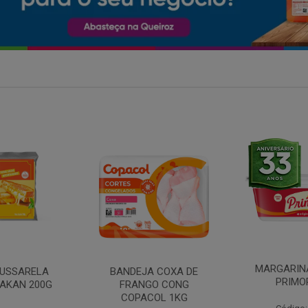
MARGARINA COM SAL
 COXA DE
FILE DE 
PRIMOR 250G
O CONG
FRANGO 
OL 1KG
BANDE