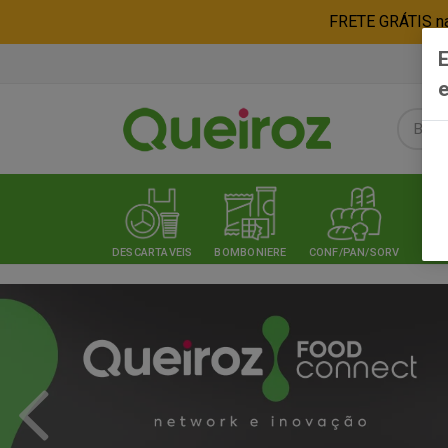
FRETE GRÁTIS nas
E
e
DESCARTAVEIS
BOMBONIERE
CONF/PAN/SORV
EXPE