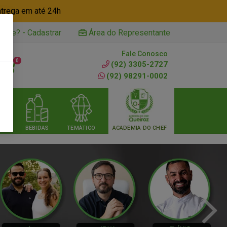
ntrega em até 24h
iente? - Cadastrar
Área do Representante
Fale Conosco
0
(92) 3305-2727
(92) 98291-0002
RIA
BEBIDAS
TEMÁTICO
ACADEMIA DO CHEF