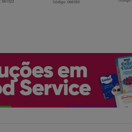
Código: 048243
: 066530
Código: