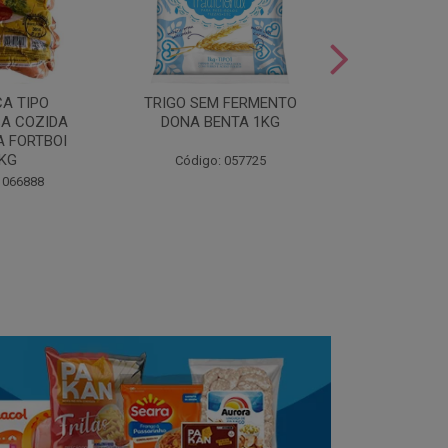
LEITE COND
CA TIPO
TRIGO SEM FERMENTO
- AU
A COZIDA
DONA BENTA 1KG
 FORTBOI
Código:
5KG
Código: 057725
 066888