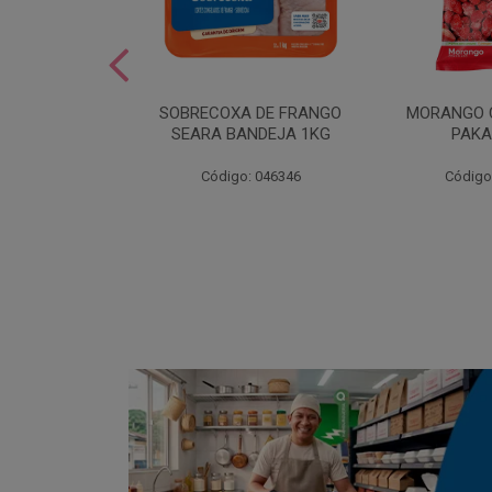
SOBREMESA
SOBRECOXA DE FRANGO
MORANGO 
STRAWPLAST
SEARA BANDEJA 1KG
PAKA
0UN
: 001292
Código: 046346
Código