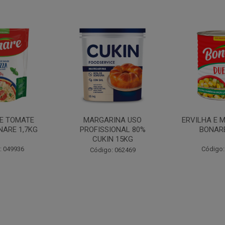
INA USO
ERVILHA E MILHO DUETO
BATATA PAL
IONAL 80%
BONARE 1,7KG
N 15KG
Código: 039756
Código:
: 062469