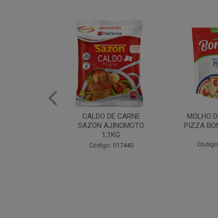
DE CARNE
MOLHO DE TOMATE
MARGAR
AJINOMOTO
PIZZA BONARE 1,7KG
PROFISS
,1KG
CUKI
Código: 049936
: 017440
Código