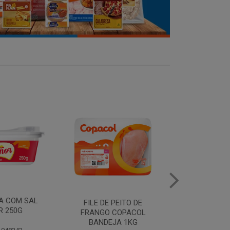
FILE DE 
PEITO DE
MANTEIGA COM SAL
FRANGO
COPACOL
PIRACANJUBA 500G
BANDEJ
JA 1KG