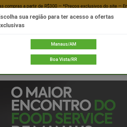
 compras a partir de R$300 — *Preços exclusivos do site — E
scolha sua região para ter acesso a ofertas
Já é cliente? - Entrar
Não é cl
xclusivas
Manaus/AM
Boa Vista/RR
DIENTE/PAPELARIA
FOOD SERVICE
FRIOS
LIMPEZA
MERCEA