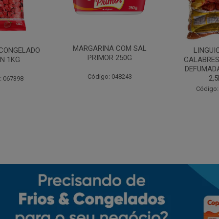
MARGARINA COM SAL
CONGELADO
LINGUI
PRIMOR 250G
N 1KG
CALABRES
DEFUMADA
Código: 048243
2,
: 067398
Código: