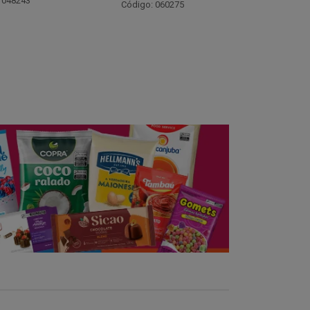
Código:
 060275
Código: 021782