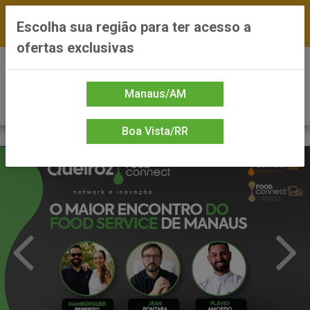
FRETE GRÁTIS nas compras a partir de R$300 —
Escolha sua região para ter acesso a
*Preços exclusivos do site — Entrega em até 24h
ofertas exclusivas
0
Manaus/AM
Boa Vista/RR