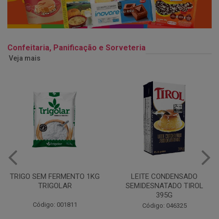
Confeitaria, Panificação e Sorveteria
Veja mais
LEITE CONDENSADO
CHANTILINHO EM PO 400G
SEMIDESNATADO TIROL
MIX
395G
Código: 037442
Código: 046325