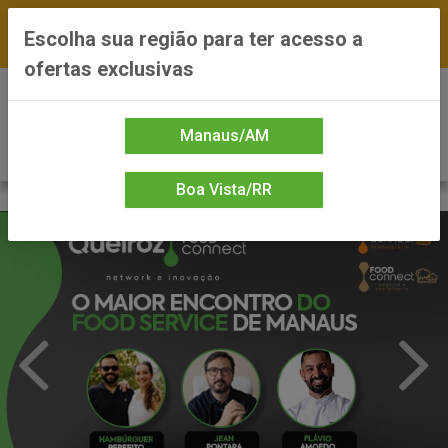
FRETE GRÁTIS nas compras a partir de R$300 —
Escolha sua região para ter acesso a
*Preços exclusivos do site — Entrega em até 24h
ofertas exclusivas
0
Manaus/AM
Boa Vista/RR