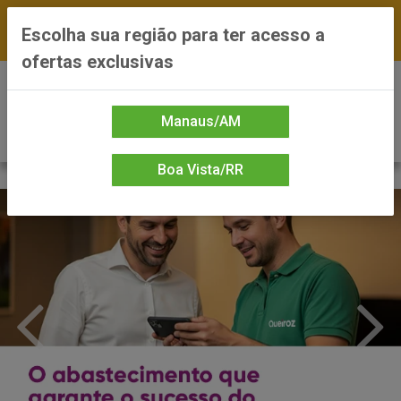
FRETE GRÁTIS nas compras a partir de R$300 —
Escolha sua região para ter acesso a
*Preços exclusivos do site — Entrega em até 24h
ofertas exclusivas
0
Manaus/AM
Boa Vista/RR